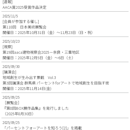
[速報]
AACA賞2025受賞作品決定
2025/11/5
[会員が参加する催し]
第118回 日本美術展覧会
開催日：2025年10月31日（金）～11月23日（日・祝）
2025/10/23
[視察]
第19回aaca建物視察会2025－奈良・三重地区
開催日：2025年12月5日（金）～6日（土）
2025/09/30
[講演会]
地域創生が生み出す景観 Vol.3
第3回講演会 群馬県 パーセントforアートで地域創生を目指す街
開催日：2025年11月14日(金)
2025/09/25
［展覧会］
『第8回BOX展作品集』を発行しました
（2025年8月30日）
2025/09/25
「パーセントフォーアートを知ろう[2]」を掲載