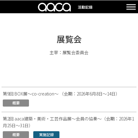
展覧会
主宰：展覧会委員会
第9回 BOX展～co-creation～ （会期：2026年6月8日～14日）
概要
第2回 aaca建築・美術・工芸作品展～会員の協奏～（会期：2026年1
月25日～31日）
概要
実施記録