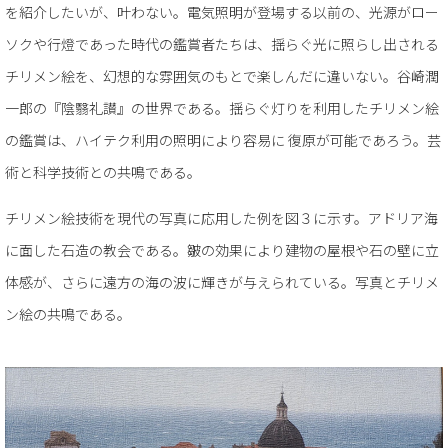
を紹介したいが、叶わない。電気照明が登場する以前の、光源がロー
ソクや行燈であった時代の鑑賞者たちは、揺らぐ光に照らし出される
チリメン絵を、幻想的な雰囲気のもとで楽しんだに違いない。谷崎潤
一郎の『陰翳礼讃』の世界である。揺らぐ灯りを利用したチリメン絵
の鑑賞は、ハイテク利用の照明により容易に 復原が可能であろう。芸
術と科学技術との共鳴である。
チリメン絵技術を現代の写真に応用した例を図３に示す。アドリア海
に面した石造の教会である。皺の効果により建物の屋根や石の壁に立
体感が、さらに遠方の海の波に輝きが与えられている。写真とチリメ
ン絵の共鳴である。