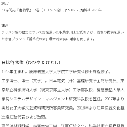
2025年
*3 赤間亮『書物學』32巻（チリメン絵）, pp.10-17, 勉誠社 2025年
謝辞：
チリメン絵の歴史について討議頂いた収集家川上宏氏および、画像の提供を頂い
た参宮ブランド「擬革紙の会」堀木茂会長に謝意を表します。
日比谷 孟俊（ひびや たけとし）
1945年生まれ。慶應義塾大学大学院工学研究科修士課程修了。
工学博士、博士（文学）。日本電気（株）基礎研究所主席研究員、東
京都立科学技術大学（現東京都立大学）工学部教授、慶應義塾大学大
学院システムデザイン・マネジメント研究科教授を歴任。2017年より
実践女子大学文芸資料研究所客員研究員。2018年より江戸伝統文化推
進燈虹塾代表および塾頭。
専門は材料科学、航空宇宙工学、江戸伝統文化。科学技術庁長官賞受