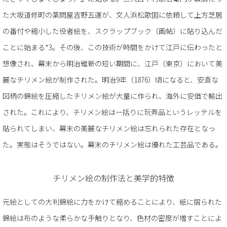
た大坂道修町の薬問屋吉野五運が、文人浜松歌国に依頼して上方芝居
の番付や縮小した役者絵を、スクラップブック（画帖）に貼り込んだ
ことに始まる*3。その後、この技術が時間をかけて江戸に伝わったと
想像され、幕末から明治維新の短い期間に、江戸（東京）において美
麗なチリメン絵が制作された。明治9年（1876）頃になると、安直な
図柄の錦絵を圧縮したチリメン絵が大量に作られ、海外に安価で輸出
された。これにより、チリメン絵は一括りに玩弄品というレッテルを
貼られてしまい、幕末の美麗なチリメン絵は忘れられた存在となっ
た。実態はそうではない。幕末のチリメン絵は優れた工芸品である。
チリメン絵の制作法と美学的特徴
元絵としての大判錦絵に力をかけて縮めることにより、紙に摺られた
錦絵は布のような柔らかな手触りとなり、色材の密度が増すことによ