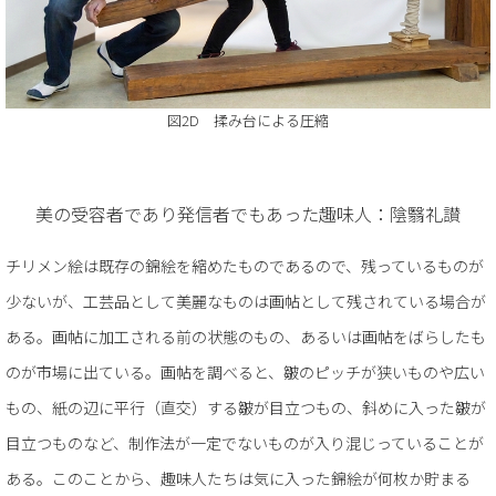
図2D 揉み台による圧縮
美の受容者であり発信者でもあった趣味人：陰翳礼讃
チリメン絵は既存の錦絵を縮めたものであるので、残っているものが
少ないが、工芸品として美麗なものは画帖として残されている場合が
ある。画帖に加工される前の状態のもの、あるいは画帖をばらしたも
のが市場に出ている。画帖を調べると、皺のピッチが狭いものや広い
もの、紙の辺に平行（直交）する皺が目立つもの、斜めに入った皺が
目立つものなど、制作法が一定でないものが入り混じっていることが
ある。このことから、趣味人たちは気に入った錦絵が何枚か貯まる