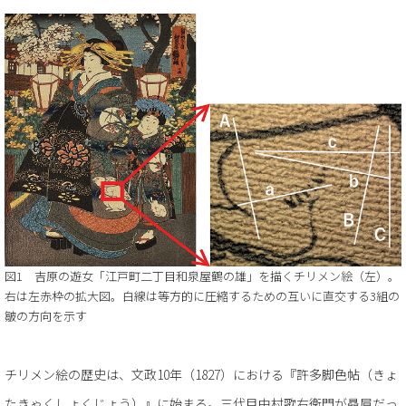
図1 吉原の遊女「江戸町二丁目和泉屋鶴の雄」を描くチリメン絵（左）。
右は左赤枠の拡大図。白線は等方的に圧縮するための互いに直交する3組の
皺の方向を示す
チリメン絵の歴史は、文政10年（1827）における『許多脚色帖（きょ
たきゃくしょくじょう）』に始まる。三代目中村歌右衛門が贔屓だっ