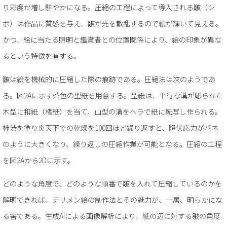
り彩度が増し鮮やかになる。圧縮の工程によって導入される皺（シ
ボ）は作品に質感を与え、皺が光を散乱するので絵が輝いて見える。
かつ、絵に当たる照明と鑑賞者との位置関係により、絵の印象が異な
るという特徴を有する。
皺は絵を機械的に圧縮した際の痕跡である。圧縮法は次のようであ
る。図2Aに示す茶色の型紙を用意する。型紙は、平行な溝が彫られた
木型に和紙（楮紙）を当て、山型の溝をヘラで紙に転写し作られる。
柿渋を塗り炎天下での乾燥を100回ほど繰り返すと、降伏応力がバネ
のように大きくなり、繰り返しの圧縮作業が可能となる。圧縮の工程
を図2Aから2Dに示す。
どのような角度で、どのような順番で皺を入れて圧縮しているのかを
解明できれば、チリメン絵の制作法とその魅力が、一層、明らかにな
る筈である。生成AIによる画像解析により、紙の辺に対する皺の角度