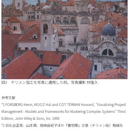
図3 チリメン加工を写真に適用した例。写真撮影 林隆久
参考文献
*1 FORSBERG Kevin, MOOZ Hal and COT TERMAN Howard, "Visualizing Project
Management - Models and Frameworks for Mastering Complex Systems" Third
Edition, John Wiley & Sons, Inc. 2005
*2 日比谷孟俊、山本親、隠岐由紀子ほか『書物學』32巻（チリメン絵）勉誠社