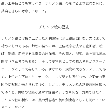
高い工芸品とでも言うべき「チリメン絵」の制作および鑑賞を例に、
共鳴をさらに考察してゆこう。
チリメン絵の歴史
チリメン絵とは摺り上がった大判錦絵（浮世絵版画）を、力によって
縮めたものである。錦絵の製作には、上位概念を決める企画者、絵
師、彫師、用紙である奉書の制作者、その商人、摺師、絵を売る地本
問屋（企画者でもある）、そして受容者としての購入者もがステーク
ホールダとして関与している。すなわち、規模の大きなシステムであ
る。上位から下位へとステークホールダ間で共鳴がおき、企画者の意
図や暗黙知が伝えられてゆく。しかし、チリメン絵の制作意図を調べ
てゆくと、共鳴の経路が通常の錦絵のような単純な一方向ではなく、
チリメン絵の製作には、美の受容者が美の創出者としても関わってい
ることに気づく。