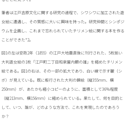
筆者は江戸吉原文化に関する研究の過程で、シワシワに加工された遊
女絵に遭遇し、その質感に大いに興味を持った。研究仲間とシンポジ
ウムを企画し、これまで忘れられていたチリメン絵に関する本を作る
ことができた*2。
図1の左は安政2年（1855）の江戸大地震直後に刊行された、5枚揃い
大判遊女絵の1枚「江戸町二丁目和泉屋内鶴の雄」を縮めたチリメン
絵である。図1の右は、その一部の拡大であり、白い線で示す皺（シ
ボ）が見えている。既に板行された大判の錦絵（縦355mm、横
250mm）が、あたかも縮小コピーのように、面積として36%程度
（縦213mm、横156mm）に縮められている。果たして、何を目的と
して、いつ、誰が、どのような方法で、これを実現したのであろう
か？