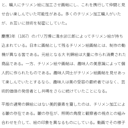
と、職人にチリメン絵に加工させ画帖にし、これを携行して仲間と見
せ合い楽しんでいた可能性がある。多くのチリメン加工職人がいた
が、お互いに技術を秘密にしていた。
慶應3年（1867）のパリ万博に清水卯三郎によってチリメン絵が持ち
込まれている。日本に画帖として残るチリメン絵画帖とは、制作の動
機が異なる筈である。元絵となる大 判錦絵は大量に作られ消費された
商品である。一方、チリメン絵や画帖は、趣味人の美意識によって個
人的に作られたものである。趣味人同士がチリメン絵画帖を見せあっ
て楽しんでいたとするなら、趣味人は美の受容の最終者ではなく、芸
術的価値の発信者とし共鳴をさらに続けていたことになる。
平版の通常の錦絵にはない美的要素を齎したのは、チリメン加工によ
る皺の存在である。皺の存在が、照明の角度と観察者の視点との組み
合わせを介して、絵の印象を異なるものにしている。動画でその様子