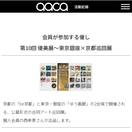
会員が参加する催し
第10回 優美展～東京銀座×京都巡回展
京都の「be京都」と東京・銀座の「ゆう画廊」の2会場で開催され
る、公募形式の合同アート巡回展。
個人会員の西幸恵さんが出品します。