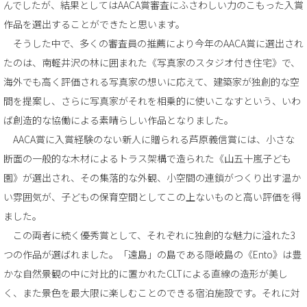
んでしたが、結果としてはAACA賞審査にふさわしい力のこもった入賞
作品を選出することができたと思います。
そうした中で、多くの審査員の推薦により今年のAACA賞に選出され
たのは、南軽井沢の林に囲まれた《写真家のスタジオ付き住宅》で、
海外でも高く評価される写真家の想いに応えて、建築家が独創的な空
間を提案し、さらに写真家がそれを相乗的に使いこなすという、いわ
ば創造的な協働による素晴らしい作品となりました。
AACA賞に入賞経験のない新人に贈られる芦原義信賞には、小さな
断面の一般的な木材によるトラス架構で造られた《山五十嵐子ども
園》が選出され、その集落的な外観、小空間の連鎖がつくり出す温か
い雰囲気が、子どもの保育空間としてこの上ないものと高い評価を得
ました。
この両者に続く優秀賞として、それぞれに独創的な魅力に溢れた3
つの作品が選ばれました。「遠島」の島である隠岐島の《Ento》は豊
かな自然景観の中に対比的に置かれたCLTによる直線の造形が美し
く、また景色を最大限に楽しむことのできる宿泊施設です。それに対