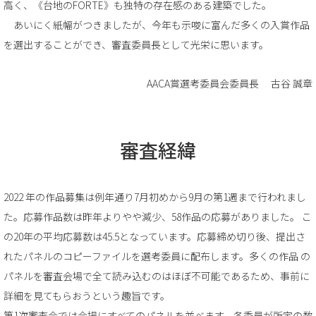
高く、《台地のFORTE》も独特の存在感のある建築でした。
あいにく紙幅がつきましたが、今年も示唆に富んだ多くの入賞作品
を選出することができ、審査委員長として光栄に思います。
AACA賞選考委員会委員長 古谷 誠章
審査経緯
2022 年の作品募集は例年通り7月初めから9月の第1週まで行われまし
た。応募作品数は昨年よりやや減少、58作品の応募がありました。 こ
の20年の平均応募数は45.5となっています。応募締め切り後、提出さ
れたパネルのコピーファイルを選考委員に配布します。多くの作品 の
パネルを審査会場で全て読み込むのはほぼ不可能であるため、事前に
詳細を見てもらおうという趣旨です。
第1次審査会では会場にすべてのパネルを並べます。各委員が所定の数