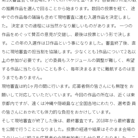
の推薦作品を選んで回ることから始まります。数回の投票を経て、 途
中での作品毎の議論も含めて現地審査に進む入選作品を決定しまし
た。 決定までの過程には当然かなり厳しいものがあります。 一つの
作品をめぐって賛否の意見が交錯し、最後は投票という形で決しま
す。 この年の入選作は13作品という事になりました。審査終了後、直
ちに現地審査の担当割を協議します。少なくとも1作品について2 名以
上の参加が必要です。どの委員もスケジュールの調整が難しく、希望
する作品に当たらないことも多く、毎年決まるまでに難航するのは言
うまでもありません。
現地審査は約1ヶ月の間に行います。応募者側の皆さんにも無理を お
願いして対応していただいています。今回の作品の所在は、近くは東
京都内ですが、遠くは沖縄や隠岐島など全国各地にわたり、選考委 員
の皆さんにおかれても体力的な負担をおかけしています。
そして現地審査が終了した後は、最終審査です。2018年から最終審査
を公開で行うことになりました。投票の経過や結果はそのまま会場の
スクリーンに映され応募者や会場参加者にも分り易くなりました。 こ