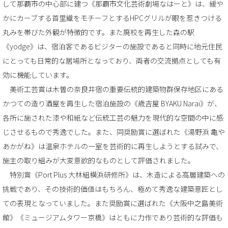
して那覇市の中心部に建つ《那覇市文化芸術劇場なはーと》は、緩や
かにカーブする首里織をモチーフとするHPCグリルが眼を惹きつける
丸みを帯びた外観が特徴的です。また廃校を再生した森の駅
《yodge》は、宿泊客であるビジターの施設であると同時に地元住民
にとっても日常的な居場所となっており、両者の交流拠点としても有
効に機能しています。
美術工芸賞は木曽の奈良井宿の重要伝統的建築物群保存地区にある
かつての造り酒屋を再生した宿泊施設の《歳吉屋 BYAKU Narai》が、
各所に施された漆や和紙など伝統工芸の魅力を現代的な空間の中に感
じさせるもので秀逸でした。また、同奨励賞に選ばれた《湯野浜 亀や
あかがね》は温泉ホテルの一室を芸術的に再生しようとする試みで、
施主の取り組みが大変意欲的なものとして評価されました。
特別賞《Port Plus 大林組横浜研修所》は、木造による高層建築への
挑戦であり、その技術的価値はもちろん、極めて秀逸な建築意匠とし
ての表現となっていました。また奨励賞に選ばれた《大阪中之島美術
館》《ミュージアムタワー京橋》はともに力作であり芸術的な評価も