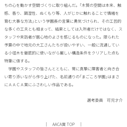
ちの心を動かす空間づくりに取り組んだ。｢木質の空間は本来、触
感、香り、調湿性、ぬくもり等、人がじかに触れることで情緒を
育む大事な方法｣という学園長の言葉に勇気づけられ、その工芸的
な多くの工夫とも相まって、結果としては入所者だけではなく、ス
タッフや来訪者が居心地のよさを感じるものになった。限られた
予算の中で地元の大工さんたちが扱いやすい、一般に流通してい
る小径木を徹底的に使いながら厳しい構造条件をクリアした点も
特筆に値する。
学園やスタッフの皆さんとともに、常に真摯に障害者と向き合
い寄り添いながら作り上げた、名前通りの｢まごころ学園｣はまさ
にＡＡＣＡ賞にふさわしい作品である。
選考委員 可児才介
｜
｜
AACA賞 TOP