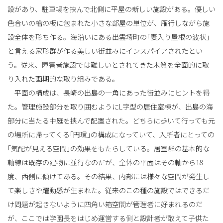
設があり、駐車場を挟んで北側に平屋の新しい施設がある。優しい
色合いの檜の板に包まれた小さな部屋の単位が、雁行しながら施
設全体を形ち作る。海沿いにある出雲埼町の｢妻入り屋根の波状｣
と言える家形群が作る美しい街並みにインスパイアされたとい
う。従来、障害者施設では難しいとされてきた木質を全面的に取
り入れた画期的な取り組みである。
平面の構成は、長崎の出島の一角にあった街並みにヒントを得
た。管理施設部分を取り囲むようにL字型の居住室棟が、出島の海
部分に当たる中庭を挟んで配置された。どちらに歩いて行っても元
の場所に帰ってくる｢円環｣の構成になっていて、入所者にとっての
｢気配が見える空間｣の効果をもたらしている。居室群の基本的な
軸線は既存の建物に並行なのだが、全体の平面はその軸から18
度、西側に傾けてある。その結果、内部には様々な空間が発生し
て楽しさや躍動感が生まれた。従来のこの種の施設ではできるだ
け問題が起きないように四角い箱空間が管理者に好まれるのだ
が、ここでは学園長をはじめ運営する側と設計者が敢えて子供た