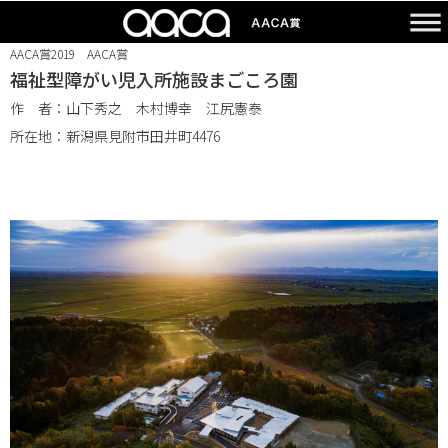
AACA賞2019 AACA賞
福祉型障がい児入所施設まごころ園
作 者：山下秀之 木村博幸 江尻憲泰
所在地：新潟県見附市田井町4476