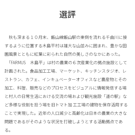
選評
秋も深まる１０月末、飯山線飯山駅の東側を流れる千曲川に接
するように位置する木島平村は雄大な山並みに囲まれ、豊かな田
園風景とともに紅葉に彩られた自然の美しさのなかにあった。
｢FARMUS 木島平」は村の農業の６次産業化の拠点施設として
計画された。食品加工工場、マーケット、キッチンスタジオ、レ
ストラン、カフェ、インキュベーターオフィスなど農産物とその
加工、料理、販売などのプロセスをビジュアルに情報発信する場
と村人の日常生活における交流の場および観光施設「道の駅」な
ど多様な役割を担う場を旧トマト加 工工場の建物を保存活用する
ことで実現した。近年の人口減少と高齢化は日本の農業の大きな
問題であるがそのような状況を打破しようとする活動拠点であ
る。