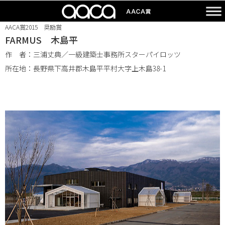
AACA賞2015 奨励賞
FARMUS 木島平
作 者：三浦丈典／一級建築士事務所スターパイロッツ
所在地：長野県下高井郡木島平平村大字上木島38-1